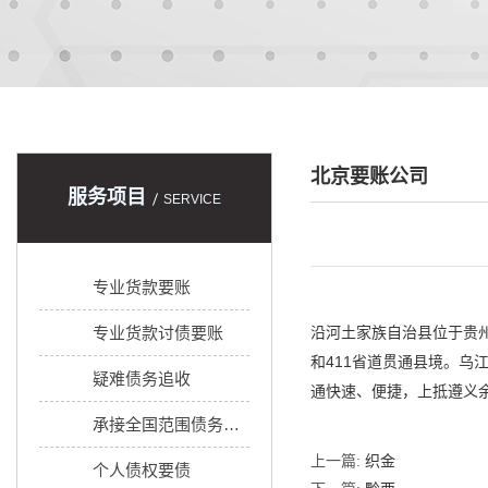
北京要账公司
服务项目
SERVICE
专业货款要账
专业货款讨债要账
沿河土家族自治县位于贵州
和411省道贯通县境。乌
疑难债务追收
通快速、便捷，上抵遵义
承接全国范围债务追收
上一篇:
织金
个人债权要债