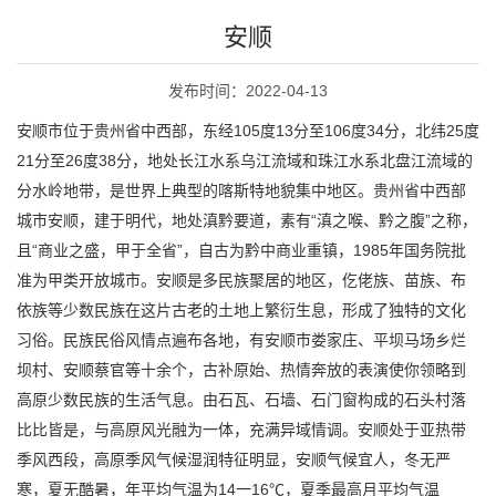
安顺
发布时间：2022-04-13
安顺市位于贵州省中西部，东经105度13分至106度34分，北纬25度
21分至26度38分，地处长江水系乌江流域和珠江水系北盘江流域的
分水岭地带，是世界上典型的喀斯特地貌集中地区。贵州省中西部
城市安顺，建于明代，地处滇黔要道，素有“滇之喉、黔之腹”之称，
且“商业之盛，甲于全省”，自古为黔中商业重镇，1985年国务院批
准为甲类开放城市。安顺是多民族聚居的地区，仡佬族、苗族、布
依族等少数民族在这片古老的土地上繁衍生息，形成了独特的文化
习俗。民族民俗风情点遍布各地，有安顺市娄家庄、平坝马场乡烂
坝村、安顺蔡官等十余个，古补原始、热情奔放的表演使你领略到
高原少数民族的生活气息。由石瓦、石墙、石门窗构成的石头村落
比比皆是，与高原风光融为一体，充满异域情调。安顺处于亚热带
季风西段，高原季风气候湿润特征明显，安顺气候宜人，冬无严
寒，夏无酷暑，年平均气温为14一16℃，夏季最高月平均气温