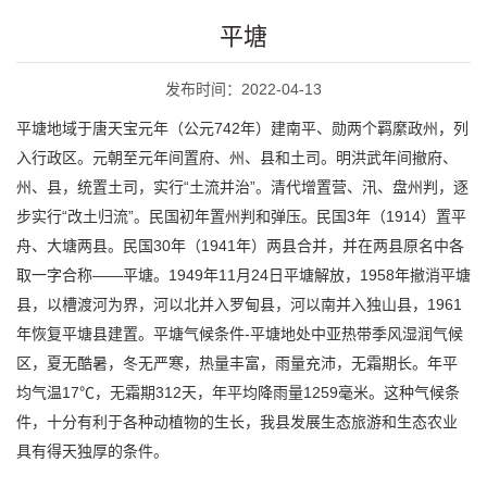
平塘
发布时间：2022-04-13
平塘地域于唐天宝元年（公元742年）建南平、勋两个羁縻政州，列
入行政区。元朝至元年间置府、州、县和土司。明洪武年间撤府、
州、县，统置土司，实行“土流并治”。清代增置营、汛、盘州判，逐
步实行“改土归流”。民国初年置州判和弹压。民国3年（1914）置平
舟、大塘两县。民国30年（1941年）两县合并，并在两县原名中各
取一字合称——平塘。1949年11月24日平塘解放，1958年撤消平塘
县，以槽渡河为界，河以北并入罗甸县，河以南并入独山县，1961
年恢复平塘县建置。平塘气候条件-平塘地处中亚热带季风湿润气候
区，夏无酷暑，冬无严寒，热量丰富，雨量充沛，无霜期长。年平
均气温17℃，无霜期312天，年平均降雨量1259毫米。这种气候条
件，十分有利于各种动植物的生长，我县发展生态旅游和生态农业
具有得天独厚的条件。