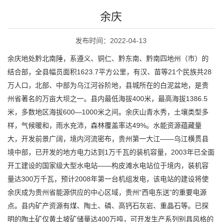
余庆
发布时间：2022-04-13
余庆地处黔北南陲，系遵义、铜仁、黔东南、黔南四地州（市）的
结合部，全县幅员面积1623.7平方公里，有汉、苗等21个民族共28
万人口，北部、中部为乌江河谷阶地，县城所在的白泥盆地，是贵
州省著名的万亩大坝之一。县内最低海拔400米，最高海拔1386.5
米，多数地区海拔600—1000米之间。余庆山青水秀，土壤类型多
样，气候暖和，雨水充沛，森林覆盖率达49%。水能资源蕴藏量
大，开发前景广阔，境内河流密布，贵州第一大江——乌江横贯县
境中部，已开发的地方电力达到1万千瓦的装机容量，2003年已全面
开工建设的国家级大型水电站——构皮滩水电站位于境内，装机容
量达300万千瓦，预计2008年第一台机组发电，该电站的建设将使
余庆成为贵州省能源供应的中心区域，贵州“西电东送”的重要电源
点。县内矿产资源有煤、陶土、磷、高钙石灰岩、重晶石等。已探
明的陶土矿仅黄土坡矿储量达400万吨，可开发生产系列别具风格的