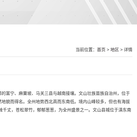
当前位置：
首页
>
地区
> 详情
部的富宁、麻粟坡、马关三县与越南接壤。文山壮族苗族自治州，位于
自然地貌而得名。全州地势西北高而东南低。境内山峰较多，但也有海拔
上耸千丈，苍松翠竹，郁郁葱葱，为全州盛景之一。文山县城位于滇东南