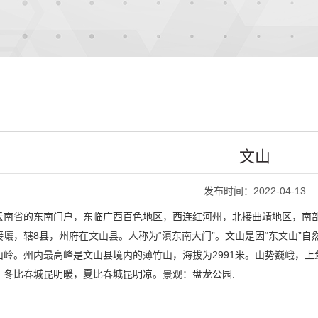
文山
发布时间：2022-04-13
云南省的东南门户，东临广西百色地区，西连红河州，北接曲靖地区，南
壤，辖8县，州府在文山县。人称为“滇东南大门”。文山是因“东文山”
山岭。州内最高峰是文山县境内的薄竹山，海拔为2991米。山势巍峨，
，冬比春城昆明暖，夏比春城昆明凉。景观：盘龙公园.