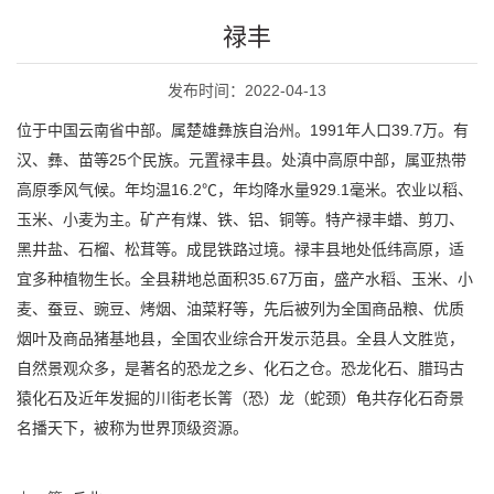
禄丰
发布时间：2022-04-13
位于中国云南省中部。属楚雄彝族自治州。1991年人口39.7万。有
汉、彝、苗等25个民族。元置禄丰县。处滇中高原中部，属亚热带
高原季风气候。年均温16.2℃，年均降水量929.1毫米。农业以稻、
玉米、小麦为主。矿产有煤、铁、铝、铜等。特产禄丰蜡、剪刀、
黑井盐、石榴、松茸等。成昆铁路过境。禄丰县地处低纬高原，适
宜多种植物生长。全县耕地总面积35.67万亩，盛产水稻、玉米、小
麦、蚕豆、豌豆、烤烟、油菜籽等，先后被列为全国商品粮、优质
烟叶及商品猪基地县，全国农业综合开发示范县。全县人文胜览，
自然景观众多，是著名的恐龙之乡、化石之仓。恐龙化石、腊玛古
猿化石及近年发掘的川街老长箐（恐）龙（蛇颈）龟共存化石奇景
名播天下，被称为世界顶级资源。