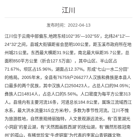
江川
发布时间：2022-04-13
江川位于云南中部偏东,地跨东经102°35′—102°55′，北纬24°12′—
24°32′之间，县城大街镇距省会昆明100公里，距玉溪市政府所在地
州城21公里。东西最大横距31.9公里，南北最大纵距35.7公里，总
面积850平方公里（折合127.5万亩），其中山区、半山区占
71.67%，坝区占15.96%，湖面占12.37%。形成“七山一水二分田”
的格局。2005年末，全县有76759户266277人汉族和彝族是本县人
口最多的两个民族，其中汉族人口250423人，占总人口的94.05%；
彝族人口14814人，占总人口的5.56%。人口密度为每平方公里313
人。县境内有主要河流16条，河道总长184.8公里，属珠江流域西江
水系，最大洪水流量315立方米/秒，多数为季节性河流。江川不愧
为旅游胜地，自然景观绮丽独特，人文景观源远流长。有“百里湖光
小洞庭”的星云湖，有“天然图画胜西湖”的抚仙湖，有“巍然形胜冠南
州”的孤山，有稀世珍宝“牛虎铜案”为代表的李家山青铜器文物.