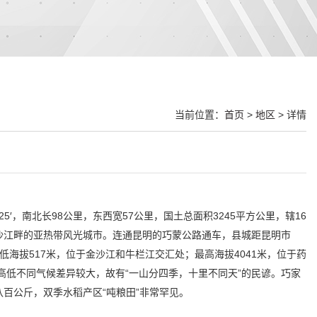
当前位置：
首页
>
地区
> 详情
7°25′，南北长98公里，东西宽57公里，国土总面积3245平方公里，辖16
沙江畔的亚热带风光城市。连通昆明的巧蒙公路通车，县城距昆明市
低海拔517米，位于金沙江和牛栏江交汇处；最高海拔4041米，位于药
高低不同气候差异较大，故有“一山分四季，十里不同天”的民谚。巧家
百公斤，双季水稻产区“吨粮田”非常罕见。