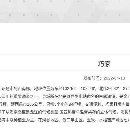
巧家
发布时间：2022-04-13
市的西南部，地理位置为东经102°52′—103°26′，北纬26°32′—2
入四川的重要通道之一，县城所在地是以巨型电站命名的白鹤滩镇，是金
的行程，距西昌市165公里，只需3个小时的行程，交通便利。巧家县境内最
罗了从海南岛至黑龙江的气候类型,属亚热带与温带共存的立体气候，海拔
经济中以种植业为主，在河谷地区、低二半山区，玉米、水稻亩产可达七八