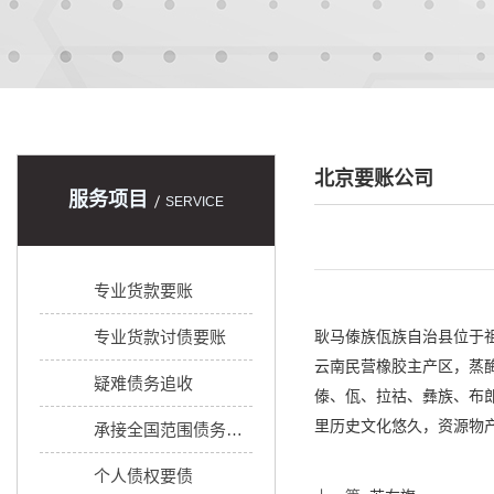
北京要账公司
服务项目
SERVICE
专业货款要账
专业货款讨债要账
耿马傣族佤族自治县位于祖
云南民营橡胶主产区，蒸酶
疑难债务追收
傣、佤、拉祜、彝族、布郎
里历史文化悠久，资源物
承接全国范围债务追收
个人债权要债