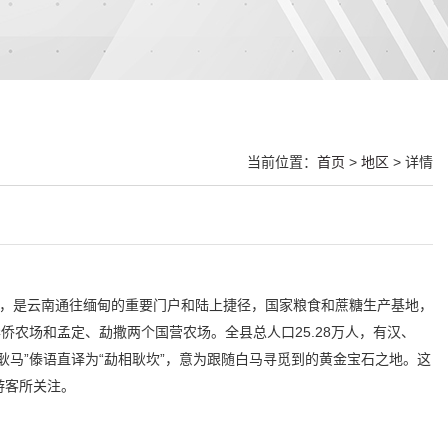
当前位置：
首页
>
地区
> 详情
里，是云南通往缅甸的重要门户和陆上捷径，国家粮食和蔗糖生产基地，
侨农场和孟定、勐撒两个国营农场。全县总人口25.28万人，有汉、
耿马”傣语直译为“勐相耿坎”，意为跟随白马寻觅到的黄金宝石之地。这
游客所关注。