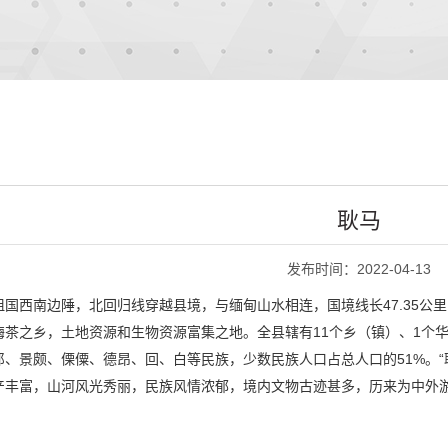
耿马
发布时间：2022-04-13
国西南边陲，北回归线穿越县境，与缅甸山水相连，国境线长47.35公
茶之乡，土地资源和生物资源富集之地。全县辖有11个乡（镇）、1个华
、景颇、傈僳、德昂、回、白等民族，少数民族人口占总人口的51%。“
产丰富，山河风光秀丽，民族风情浓郁，境内文物古迹甚多，历来为中外