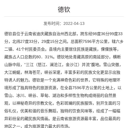
德钦
发布时间：2022-04-13
德钦县位于云南省迪庆藏族自治州西北部，跨东经98度36分99度33
分，北纬27度33分，29度15分之间。总面积7596平方公里，辖六乡
二镇、41个村民委员会。县境内主要居住民族是藏族，傈僳族等，
藏族占人口总数的80．31%。德钦地处青藏高原的南延部分，横断
山脉中段，“三江（怒江、澜沧江，金沙江）并流”腹地。雪山突傲，
大江蜿蜒，林海苍茫，峡谷深邃，丰富多彩的民族文化更显示出独
特诱人的魅力。德钦是一个充满神奇色彩的世界，它特殊的地理环
境形成了独具特色的旅游资源，在全县7596平方公里的土地上，以
雪山、冰川、峡谷、草甸、湖泊和多样性生物构成绮丽的自然景
观，以神秘奇异的宗教文化，色彩斑斓的民族服饰，别开生面的习
俗礼仪，优美和谐的音乐舞蹈，独特的饮食风味等，绘成了一幅幅
异彩纷呈的藏民族风情画。是云南省旅游资源最丰富，品位最高的
地区之一，成为旅游潜力最大的市场。