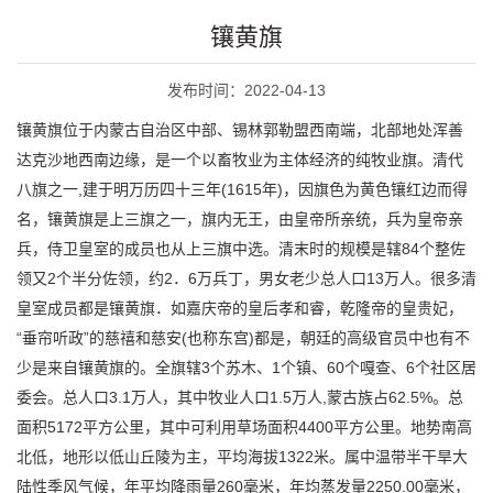
镶黄旗
发布时间：2022-04-13
镶黄旗位于内蒙古自治区中部、锡林郭勒盟西南端，北部地处浑善
达克沙地西南边缘，是一个以畜牧业为主体经济的纯牧业旗。清代
八旗之一,建于明万历四十三年(1615年)，因旗色为黄色镶红边而得
名，镶黄旗是上三旗之一，旗内无王，由皇帝所亲统，兵为皇帝亲
兵，侍卫皇室的成员也从上三旗中选。清末时的规模是辖84个整佐
领又2个半分佐领，约2．6万兵丁，男女老少总人口13万人。很多清
皇室成员都是镶黄旗．如嘉庆帝的皇后孝和睿，乾隆帝的皇贵妃，
“垂帘听政”的慈禧和慈安(也称东宫)都是，朝廷的高级官员中也有不
少是来自镶黄旗的。全旗辖3个苏木、1个镇、60个嘎查、6个社区居
委会。总人口3.1万人，其中牧业人口1.5万人,蒙古族占62.5%。总
面积5172平方公里，其中可利用草场面积4400平方公里。地势南高
北低，地形以低山丘陵为主，平均海拔1322米。属中温带半干旱大
陆性季风气候，年平均降雨量260毫米，年均蒸发量2250.00毫米，