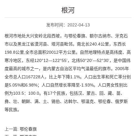
根河
发布时间：2022-04-13
根河市地处大兴安岭北段西坡，与鄂伦春旗、额尔古纳市、牙克石
市以及黑龙江省漠河县、塔河县毗邻。南北长240.4公里，东西长
198.8公里,全市总面积20012平方公里。自然地理特点是高纬度、高
寒冷地区，东经120°12—122°55’，北纬50°20’—52°30’，是中国纬
度最高的城市之一，是内蒙古自治区平均气温最低的旗市。2005年
全市总人口167228人，比上年下降1.1%。人口出生率和死亡率分别
是5.05%和6.98%；人口自然增长率降至-1.93%。人口男女性别比
例为103.5：100.0。有17个民族，包括汉、蒙古、回、藏、苗、
彝、壮、朝鲜、满、土、锡伯、达斡尔、鄂温克、鄂伦春、俄罗斯
等民族。
上一篇:
鄂伦春旗