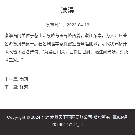
漾濞
发布时间：2022-04-13
漾濞石门关位于苍山龙泉峰与玉局峰西麓，漾江东岸，为大理州著
名游览风光这一。著名地理学家徐霞宏曾登临此地，明代状元杨升
庵也留下著名诗句：“为爱石门关，归途日已斜；隔江闻犬吠，灯火
两三家。”
上一篇:
南涧
下一篇:
红河
Copyright © 2024 北京龙鑫天下国际要账公司 版权所有
冀ICP备
2024047713号-2