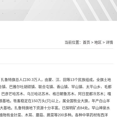
当前位置：
首页
>
地区
> 详情
50′。扎鲁特旗总人口30.3万人，由蒙、汉、回等13个民族组成。全旗土地
日合镇、巴雅尔吐胡硕镇、联合屯镇、香山镇、罕山镇、太平山乡、毛都
、巴彦芒哈苏木、乌兰哈达苏木、格日朝鲁苏木、阿日昆都冷苏木；嘎
品粮基地。牲畜稳定在150万头(只)以上，属全国牧业大旗，年产白山羊
四大基地。扎鲁特旗地下资源十分丰富。已探明矿点84处。罕山神泉水
生植物有金针菜、木耳、蘑菇、蕨菜等200多种。各种中草药材有西洋