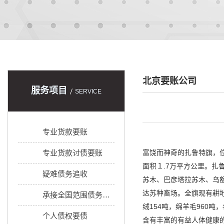
北京要账公司
服务项目
SERVICE
专业货款要账
专业货款讨债要账
富饶而神奇的扎鲁特旗，位于内
面积１.7万平方公里。扎
疑难债务追收
苏木、巴彦塔拉苏木、乌
达苏种畜场。全旗现有耕地
承接全国范围债务追收
绒154吨，绵羊毛960
个人债权要债
含有丰富的有益人体健康的