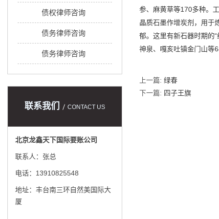
参、麻黄草等170多种。
债权律师咨询
晶质石墨作增炭剂，用于炼
债务律师咨询
郁。这里有新石器时期的“
神泉、嘎亥吐镇金门山等
债务律师咨询
上一篇:
绿春
下一篇:
四子王旗
联系我们
CONTACT US
北京龙鑫天下国际要账公司
联系人：张总
电话：13910825548
地址：丰台南三环自然美国际大
厦