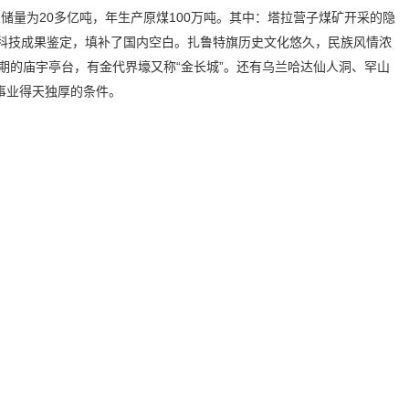
储量为20多亿吨，年生产原煤100万吨。其中：塔拉营子煤矿开采的隐
部级科技成果鉴定，填补了国内空白。扎鲁特旗历史文化悠久，民族风情浓
时期的庙宇亭台，有金代界壕又称“金长城”。还有乌兰哈达仙人洞、罕山
事业得天独厚的条件。