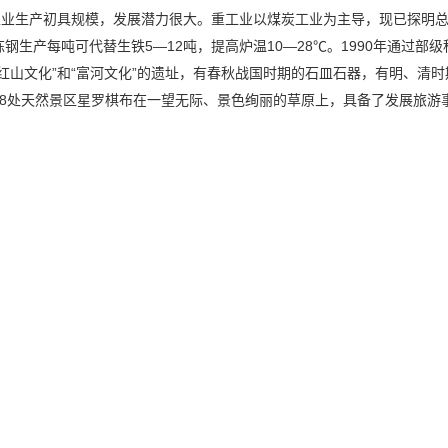
工业生产初具规模，发展潜力很大。重工业以煤炭工业为主导，现已探明总
钢生产每吨可代替生铁5—12吨，提高炉温10—28℃。1990年通过
红山文化”和“富河文化”的遗址，有春秋战国时期的石皿石器，有明、清
68处天然景区星罗棋布在一望无际、景色绚丽的草原上，具备了发展旅游