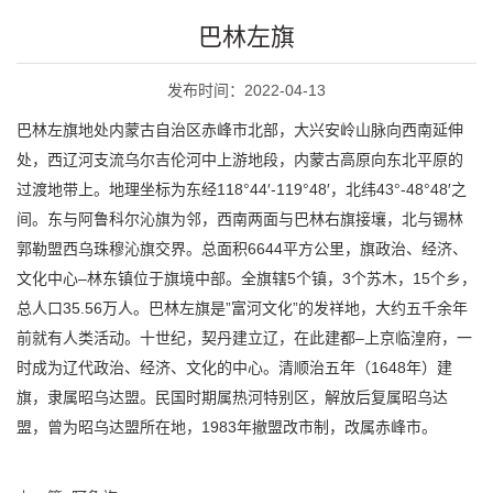
巴林左旗
发布时间：2022-04-13
巴林左旗地处内蒙古自治区赤峰市北部，大兴安岭山脉向西南延伸
处，西辽河支流乌尔吉伦河中上游地段，内蒙古高原向东北平原的
过渡地带上。地理坐标为东经118°44′-119°48′，北纬43°-48°48′之
间。东与阿鲁科尔沁旗为邻，西南两面与巴林右旗接壤，北与锡林
郭勒盟西乌珠穆沁旗交界。总面积6644平方公里，旗政治、经济、
文化中心–林东镇位于旗境中部。全旗辖5个镇，3个苏木，15个乡，
总人口35.56万人。巴林左旗是”富河文化”的发祥地，大约五千余年
前就有人类活动。十世纪，契丹建立辽，在此建都–上京临湟府，一
时成为辽代政治、经济、文化的中心。清顺治五年（1648年）建
旗，隶属昭乌达盟。民国时期属热河特别区，解放后复属昭乌达
盟，曾为昭乌达盟所在地，1983年撤盟改市制，改属赤峰市。