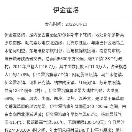
伊金霍洛
发布时间：2022-04-13
伊金霍洛旗，是内蒙古自治区鄂尔多斯市下辖旗，地处鄂尔多斯高
原东南部、毛乌素沙地东北边缘，北靠东胜区、与康巴什区隔乌兰
木伦河相望，东与准格尔旗相邻，西与杭锦旗接壤，南临乌审旗、
隔长城与陕西省交界。总面积5600平方公里，辖7个镇138个行政
村，2011年户籍人口16.7万，其中少数民族人口1.3万人，占全旗总
人口的7.78%。伊金霍洛旗辖7个镇：阿勒腾席热镇、乌兰木伦镇、
伊金霍洛镇、设札萨克镇、纳林陶亥镇、红庆河镇、苏布尔嘎镇。
共有138个嘎查（村）。伊金霍洛旗属温带大陆性气候，大陆度
69%，干旱、风大、少雨、寒冷、温热、温差大，是温带干旱草原
向荒漠草原的过渡地带。伊金霍洛旗年降雨量340-420mm之间，由
东南向西北逐渐递减；伊金霍洛旗年平均气温6.2℃，极端最低气
温-31.4℃，极端最高气温36.6℃，无霜期限130-140天；年日照时
数2740-3100小时之间，年太阳总辐射量145千卡/平方厘米；常年