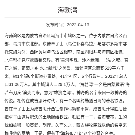
海勃湾
发布时间：2022-04-13
海勃湾区是内蒙古自治区乌海市市辖区之一，位于内蒙古自治区西
部、乌海市东北部。东倚卓子山（乌仁都喜乌拉）与鄂尔多斯市鄂
托克旗为邻；西隔黄河与乌达区相望；南至四眼井与海南区相连；
北与鄂托克旗蒙西镇交界。有“黄河明珠、沙地绿洲、书法之城、赏
石之城、葡萄之乡·水上新城”之美誉。海勃湾区总面积529平方千
米，辖1个镇6个街道办事处，41个社区、5个行政村。2012年总人
口31.06万人。其中城镇人口29.1万人。“海勃湾”一名是由蒙藏语“海
若布刀亥”演变而来，意为“雄狮之湾”。神奇的名字来自一段神奇的
传说。相传在成吉思汗时代，有一个名叫约勒道日玛的著名铁匠，
曾在卓子山上为成吉思汗西征制作弓箭和甲胄，成吉思汗得胜后便
把卓子山这片肥沃的土地赐给铁匠。铁匠有一子，名海若布，生的
犹如雄狮一般英武、剽悍。久而久之，蒙古族牧民就以他的名字来
称呼他的草地，于是，便有了“海若布刀亥”这个神奇的名字。