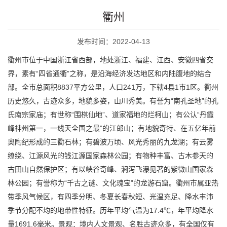
衢州
发布时间：2022-04-13
衢州市位于中国浙江省西部，地处浙江、福建、江西、安徽四省交
界，素有“四省通衢”之称，是沿海经济发达地区和内陆腹地的结合
部。全市总面积8837平方公里，人口241万，下辖4县1市1区。衢州
历史悠久，古迹众多，地貌多姿，山川秀美。有誉为“南孔圣地”的孔
氏南宗家庙；有世称“围棋仙地”、道家福地的烂柯山；有公认“丹霞
峰神州第一，一线天全国之最”的江郎山；有地貌奇特、在五亿年前
奥陶纪形成的三衢石林；有碧波万顷、风光秀丽的九龙湖；有云雾
缭绕、江源风光的钱江源国家森林公园；有物种丰富、古木参天的
古田山自然保护区；有以峡谷奇峰、涧泻飞瀑见著的紫微山国家森
林公园；有誉称为“千古之谜、文化瑰宝”的龙游石窟。衢州市属亚热
带季风气候区，有四季分明、冬夏长春秋短、光温充足、降水丰沛
季节分配不均的地带性特征。历年平均气温为17.4℃，年平均降水
量1691.6毫米。景观：境内人文景观、名胜古迹众多，有全国仅有