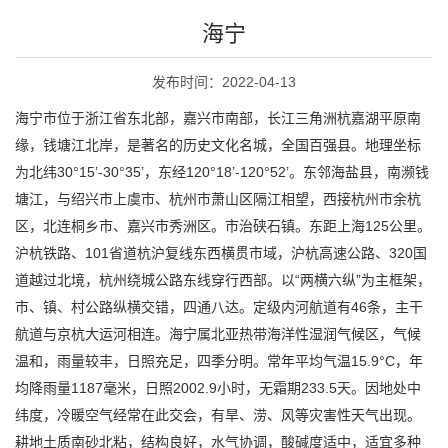
海宁
发布时间：2022-04-13
海宁市位于浙江省东北部，嘉兴市南部，长江三角洲杭嘉湖平原南
缘，钱塘江北岸，是著名的历史文化名城，全国百强县。地理坐标
为北纬30°15’-30°35’，东经120°18’-120°52’。东邻海盐县，南濒钱
塘江，与绍兴市上虞市、杭州市萧山区隔江相望，西接杭州市余杭
区，北连桐乡市、嘉兴市秀洲区。市治硖石镇。东距上海125公里。
沪杭铁路、101省道杭沪复线东西横贯市域，沪杭高速公路、320国
道越过北境，杭州绕城公路东线穿行西部。以“两横六纵”为主框架，
市、镇、村公路纵横交错，四通八达。定级内河航道有46条，主干
航道与京杭大运河相连。海宁属北亚热带海洋性湿润气候区，气候
温和，雨量较丰，日照充足，四季分明。常年平均气温15.9°C，年
均降雨量1187毫米，日照2002.9小时，无霜期233.5天。因地处中
纬度，冷暖空气经常在此交会，有旱、涝、风等灾害性天气出现。
耕地土质南砂北粘，结构良好，水气协调，酸碱度适中，适宜多种