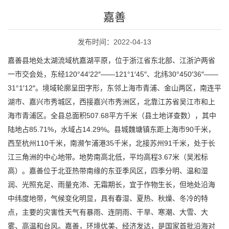
嘉善
发布时间：2022-04-13
嘉善县地处太湖流域杭嘉湖平原，位于浙江省东北部、江浙沪两省
一市交会处，东经120°44′22″——121°1′45″、北纬30°450′36″——
31°1′12″。境域轮廓呈田字形，东邻上海市青浦、金山两区，南连平
湖市、嘉兴市秀城区，西接嘉兴市秀洲区，北靠江苏省吴江市和上
海市青浦区。全县总面积507.68平方千米（县土地详查数），其中
陆地占85.71%，水域占14.29%。县城魏塘镇东距上海市90千米，
西至杭州110千米，南濒乍浦港35千米，北接苏州91千米，处于长
江三角洲的中心地带。地势南高北低，平均高程3.67米（吴淞标
高）。嘉善位于北亚热带南缘的东亚季风区，四季分明、温和湿
润、光照充足、雨量充沛、无霜期长，宜于作物生长，但地处沿海
中纬度地带，气候变化明显，具有春湿、夏热、秋燥、冬冷的特
点，主要的灾害性天气有暴雨、连阴雨、干旱、寒潮、大雪、大
雾、高温和台风。嘉善，环境优美、经济发达，是国家首批沿海对