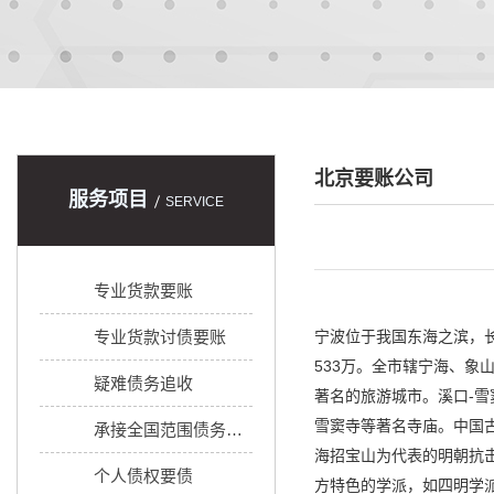
北京要账公司
服务项目
SERVICE
专业货款要账
专业货款讨债要账
宁波位于我国东海之滨，长
533万。全市辖宁海、
疑难债务追收
著名的旅游城市。溪口-
雪窦寺等著名寺庙。中国
承接全国范围债务追收
海招宝山为代表的明朝抗
个人债权要债
方特色的学派，如四明学