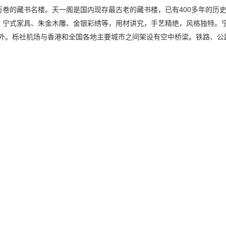
万卷的藏书名楼。天一阁是国内现存最古老的藏书楼，已有400多年的历
、宁式家具、朱金木雕、金银彩绣等，用材讲究，手艺精绝，风格独特。宁
内外。栎社机场与香港和全国各地主要城市之间架设有空中桥梁。铁路、公