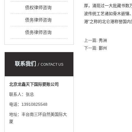
厚，涌现过一大批藏书数
债权律师咨询
波传统工艺诸如骨木嵌镶
债务律师咨询
港”之称的北仑港称誉国
债务律师咨询
上一篇:
秀洲
下一篇:
鄞州
联系我们
CONTACT US
北京龙鑫天下国际要账公司
联系人：张总
电话：13910825548
地址：丰台南三环自然美国际大
厦