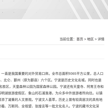
当前位置：
首页
>
地区
> 详情
，一直是我国重要的对外贸易口岸。全市总面积9365平方公里，总人口
海、北仑、鄞州（原为鄞县）六个区。宁波是历史文化名城，同时也是
名胜区，天童森林公园为国家森林公园。宁波还有天童寺、阿育王寺和
四明湖旅游度假区、象山的石浦渔港，为众多中外旅游者所向往。以镇
增添了凝重的人文景观。宁波文人荟萃，历史上曾有较高层次的具有地
宗羲、万斯同、全祖望、张煌言等一批文化名人。宁波的藏书文化深