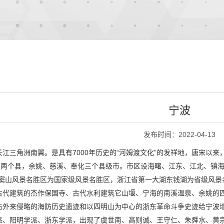
宁波
发布时间：2022-04-13
江三角洲南翼。是具有7000年历史的“河姆渡文化”的发祥地，唐宋以来
象山两个县，余姚、慈溪、奉化三个县级市。市区设海曙、江东、江北、镇
雪窦山风景名胜区为国家级风景名胜区，浙江省第一大湖东钱湖为省级风景
古代建筑的杰作保国寺、古代水利建筑它山堰、宁海的南溪温泉、余姚的
击外来侵略的海防历史遗迹和以四明山为中心的浙东革命斗争史迹给宁波
派、阳明学派、浙东学派，出现了虞世南、高则诚、王守仁、朱舜水、黄