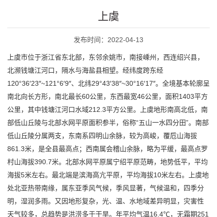
上虞
发布时间：2022-04-13
上虞市位于浙江省东北部，东邻余姚市，南接嵊州，西连绍兴县，
北濒钱塘江河口，隔水与海盐县相望。经纬度跨东经
120°36′23″~121°6′9″、北纬29°43′38″~30°16′17″。全境基本轮廓呈
南北向长方形，南北最长60公里，东西最宽46公里，面积1403平方
公里，其中钱塘江河口水域212.3平方公里。上虞地形南高北低，南
部低山丘陵与北部水网平原面积参半，俗称“五山一水四分田”。南部
低山丘陵分属两支，东南系四明山余脉，较为高峻，覆卮山海拔
861.3米，是全县最高点；西南属会稽山余脉，略为平缓，最高点罗
村山海拔390.7米。北部水网平原属宁绍平原范畴，地势低平，平均
海拔5米左右。最北端是滨海高亢平原，平均海拔10米左右。上虞地
处北亚热带南缘，属东亚季风气候，季风显著，气候温和，四季分
明，湿润多雨。又因地形复杂，光、温、水地域差异明显，灾害性
天气较多，总趋势是洪涝多于干旱。年平均气温16.4℃，无霜期251