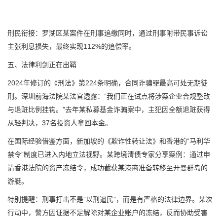
刑民衔接：罗湖区某案件在刑事追缴同时，通过刑事附带民事诉讼
主张利息损失，最终实现112%的追偿率。
五、法律利剑正在出鞘
2024年修订的《刑法》第224条明确，合同诈骗罪最高可处无期徒
刑。深圳前海法院某法官透露：”我们正在试点将涉案企业合规整改
与退赃比例挂钩。”去年某私募基金诈骗案中，主犯因全额退赃获得
从轻判决，37名投资人拿回本金。
在国际经验借鉴方面，新加坡的《欺诈性转让法》和香港的”马利华
禁令”制度已进入内地立法视野。某跨境清债专家分享案例：通过申
请香港法院的资产冻结令，成功截获某港商准备转移至开曼群岛的
游艇。
特别提醒：刑事打击不是”以刑逼民”，而是有严格的法律边界。某次
行动中，警方因证据不足解除对某企业账户的冻结，反而协助受害