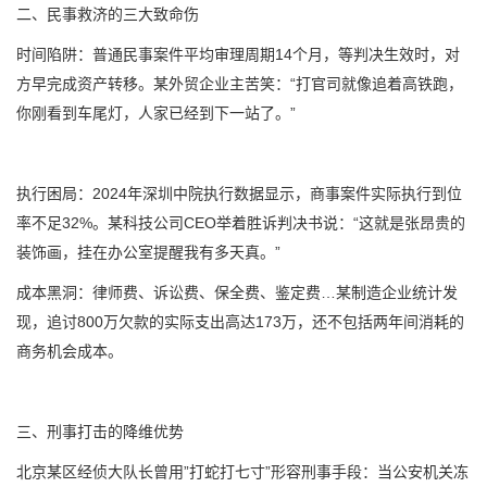
二、民事救济的三大致命伤
时间陷阱：普通民事案件平均审理周期14个月，等判决生效时，对
方早完成资产转移。某外贸企业主苦笑：“打官司就像追着高铁跑，
你刚看到车尾灯，人家已经到下一站了。”
执行困局：2024年深圳中院执行数据显示，商事案件实际执行到位
率不足32%。某科技公司CEO举着胜诉判决书说：“这就是张昂贵的
装饰画，挂在办公室提醒我有多天真。”
成本黑洞：律师费、诉讼费、保全费、鉴定费…某制造企业统计发
现，追讨800万欠款的实际支出高达173万，还不包括两年间消耗的
商务机会成本。
三、刑事打击的降维优势
北京某区经侦大队长曾用”打蛇打七寸”形容刑事手段：当公安机关冻