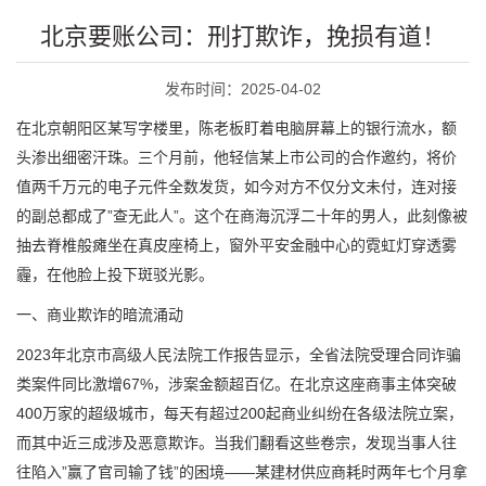
北京要账公司：刑打欺诈，挽损有道！
发布时间：2025-04-02
在北京朝阳区某写字楼里，陈老板盯着电脑屏幕上的银行流水，额
头渗出细密汗珠。三个月前，他轻信某上市公司的合作邀约，将价
值两千万元的电子元件全数发货，如今对方不仅分文未付，连对接
的副总都成了”查无此人”。这个在商海沉浮二十年的男人，此刻像被
抽去脊椎般瘫坐在真皮座椅上，窗外平安金融中心的霓虹灯穿透雾
霾，在他脸上投下斑驳光影。
一、商业欺诈的暗流涌动
2023年北京市高级人民法院工作报告显示，全省法院受理合同诈骗
类案件同比激增67%，涉案金额超百亿。在北京这座商事主体突破
400万家的超级城市，每天有超过200起商业纠纷在各级法院立案，
而其中近三成涉及恶意欺诈。当我们翻看这些卷宗，发现当事人往
往陷入”赢了官司输了钱”的困境——某建材供应商耗时两年七个月拿