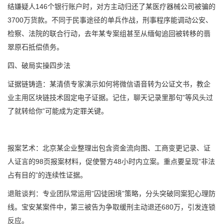
结嫌疑人146个银行账户时，对方主动归还了某医疗器械公司被骗的
3700万货款。不同于民事途径的单兵作战，刑事程序能调动公安、
检察、法院的联合行动，去年某专案组甚至从缅甸追回被转移的翡
翠原石抵偿债务。
四、破局实操四步法
证据链铸造：某清债专家演示如何将微信语音转为公证文书，教企
业主用区块链技术固定电子证据。记住，聊天记录里那句”等风头过
了就转给你”可能成为定罪关键。
报案艺术：北京某企业整理出包含资金流向图、工商变更记录、证
人证言的98页报案材料，促使警方48小时内立案。重点要呈现”非法
占有目的”的连续性证据。
退赃谈判：专业团队常运用”囚徒困境”策略，分头突破同案犯心理防
线。宝安某案件中，第三被告为争取缓刑主动退还680万，引发连锁
反应。