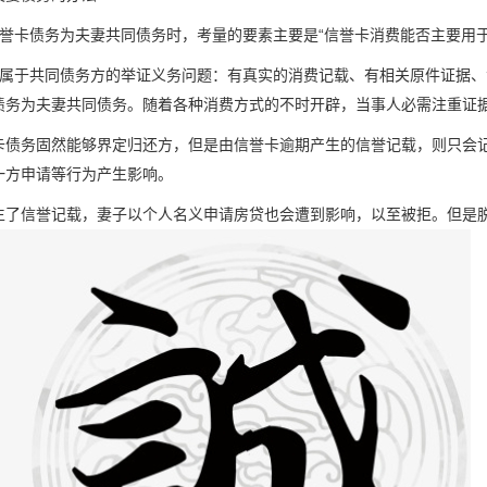
誉卡债务为夫妻共同债务时，考量的要素主要是“信誉卡消费能否主要用于
务属于共同债务方的举证义务问题：有真实的消费记载、有相关原件证据
债务为夫妻共同债务。随着各种消费方式的不时开辟，当事人必需注重证
卡债务固然能够界定归还方，但是由信誉卡逾期产生的信誉记载，则只会
一方申请等行为产生影响。
生了信誉记载，妻子以个人名义申请房贷也会遭到影响，以至被拒。但是