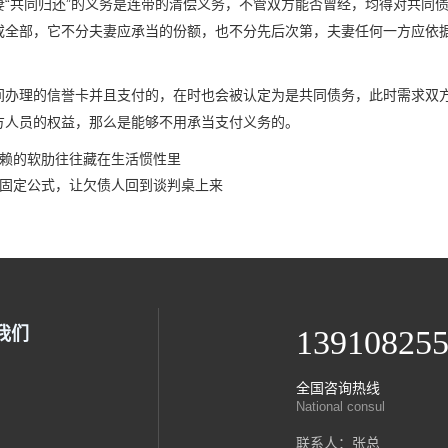
妻“共同归还”的义务是连带的清偿义务，不管双方能否曾经，均得对共同
或全部，它不分夫妻应承当的份额，也不分先后次第，夫妻任何一方应依
间办理的信誉卡并且支付的，在时也会被认定为是共同债务，此时需求双
方人员的权益，那么是能够不用承当支付义务的。
赖的软肋往往藏在生活惯性里
固定公式，让欠债人回到谈判桌上来
我们
13910825
全国咨询热线
National consul
联系人：张总