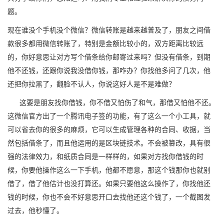
题。
现在谁没个手机没个微信？微信转账是越来越普及了，朋友之间借
款很多都用微信转账了，特别是金额比较小的，双方距离比较远
的，你好意思让对方写个借条给你邮寄过来吗？但没有借条，到期
他不还钱，还跟你说我没借你钱，那咋办？你找他多问了几次，他
还把你拉黑了，翻脸不认人，你说这好人是不是难做？
这要是朋友找你借钱，你不借又怕伤了和气，那借又怕他不还。
这微信官方出了一个腾讯电子签的功能，有了这么一个小工具，就
可以省去你的很多的麻烦，它可以生成管理各种的合同、收据，当
然包括借条了，而且他运用的是区块链技术。不会被篡改，具有很
强的法律效力，和纸质合同是一样样的，如果对方找你借钱的时
候，你要他操作这么一下手机，他都不愿意，那这个钱那你也就别
借了，借了他估计也没打算还。如果只要他这么操作了，你找他还
钱的时候，你也不会不好意思开口去找他还这个钱了，一个截图发
过去，他秒懂了。