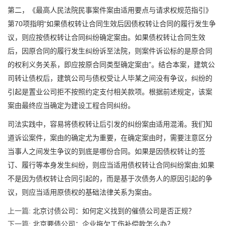
第二，《最高人民法院民事案件案由适用要点与请求权规范指引》
第70项指明“如果债权转让合同生效后因债权转让合同的履行发生争
议，则应按债权转让合同纠纷确定案由。如果债权转让合同生效
后，因原合同的履行发生纠纷诉至法院，则案件诉讼标的是原合同
的权利义务关系，即应按原合同类型确定案由”。结合本案，建筑公
司转让债权后，建筑公司与债权受让人毕某之间没有争议，纠纷的
引起是置业公司拒不按照约定支付相关款项。根据前述规定，该案
案由最终应当确定为建设工程合同纠纷。
司法实践中，容易将债权转让后引发的纠纷案由适用混淆。我们知
道诉讼案件，案由的确定尤为重要，在确定案由时，需要注意区分
当事人之间发生争议的到底是哪份合同。如果是因债权转让的签
订、履行等本身发生纠纷，则应当适用债权转让合同纠纷案由;如果
不是因为债权转让合同引起的，而是基于次债务人的原因引起的争
议，则应当适用原债权的基础法律关系为案由。
上一篇:
北京讨债公司：如何定义找到的催债公司是否正规？
下一篇:
北京要债公司：企业拖欠工伤补偿款怎么办？