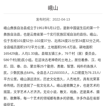
峨山
发布时间：2022-04-13
峨山彝族自治县成立于1951年5月12日，是新中国诞生后的第一个
彝族自治县，也是云南省第一个实行民族区域自治的县份。峨山，
位于东经101度52分–102度37分、北纬24度21分至24度32分之间，
全县幅员面积1972平方公里，土地面积295.8万亩，耕地面积
165429亩，人均1.33亩。县辖五镇三乡，76个村（居）委员会，
586个村(居)民小组。在这块古老神奇的土地上，居住着彝、汉、哈
尼、回、傣、白、蒙古等25个勤劳、勇敢、智慧、纯朴的各族人
民，少数民族占64%。全县总人口150333人，人口密度为76.23人/
平方公里。峨山源远流长，历史文化悠久，人杰地灵，具有光荣革
命传统。历史造就了一批文化名人。峨山是歌舞之乡，也是艺术的
摇篮，文学艺术人才济济。无论小说、散文、戏曲，还是美术、摄
影、歌舞等，每一个艺术的领域都有彝乡的骄傲。许多作品在省部
级获奖。